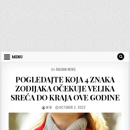
MENU
POSTED
BALKAN NEWS
IN
POGLEDAJTE KOJA 4 ZNAKA
ZODIJAKA OČEKUJE VELIKA
SREĆA DO KRAJA OVE GODINE
AUTHOR:
PUBLISHED
M M
OCTOBER 2, 2022
DATE: