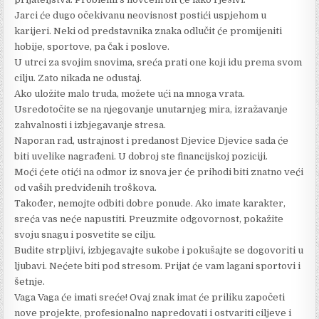
Jarci će dugo očekivanu neovisnost postići uspjehom u
karijeri. Neki od predstavnika znaka odlučit će promijeniti
hobije, sportove, pa čak i poslove.
U utrci za svojim snovima, sreća prati one koji idu prema svom
cilju. Zato nikada ne odustaj.
Ako uložite malo truda, možete ući na mnoga vrata.
Usredotočite se na njegovanje unutarnjeg mira, izražavanje
zahvalnosti i izbjegavanje stresa.
Naporan rad, ustrajnost i predanost Djevice Djevice sada će
biti uvelike nagrađeni. U dobroj ste financijskoj poziciji.
Moći ćete otići na odmor iz snova jer će prihodi biti znatno veći
od vaših predviđenih troškova.
Također, nemojte odbiti dobre ponude. Ako imate karakter,
sreća vas neće napustiti. Preuzmite odgovornost, pokažite
svoju snagu i posvetite se cilju.
Budite strpljivi, izbjegavajte sukobe i pokušajte se dogovoriti u
ljubavi. Nećete biti pod stresom. Prijat će vam lagani sportovi i
šetnje.
Vaga Vaga će imati sreće! Ovaj znak imat će priliku započeti
nove projekte, profesionalno napredovati i ostvariti ciljeve i