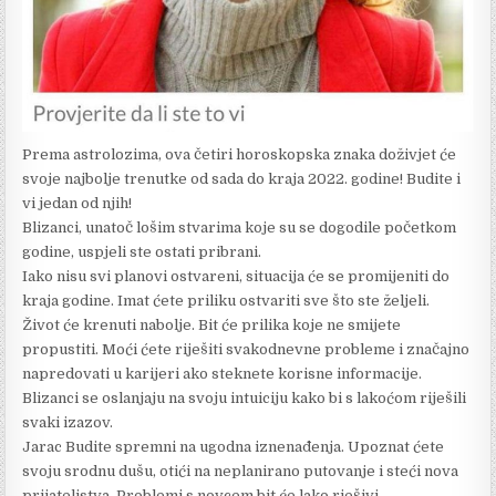
Prema astrolozima, ova četiri horoskopska znaka doživjet će
svoje najbolje trenutke od sada do kraja 2022. godine! Budite i
vi jedan od njih!
Blizanci, unatoč lošim stvarima koje su se dogodile početkom
godine, uspjeli ste ostati pribrani.
Iako nisu svi planovi ostvareni, situacija će se promijeniti do
kraja godine. Imat ćete priliku ostvariti sve što ste željeli.
Život će krenuti nabolje. Bit će prilika koje ne smijete
propustiti. Moći ćete riješiti svakodnevne probleme i značajno
napredovati u karijeri ako steknete korisne informacije.
Blizanci se oslanjaju na svoju intuiciju kako bi s lakoćom riješili
svaki izazov.
Jarac Budite spremni na ugodna iznenađenja. Upoznat ćete
svoju srodnu dušu, otići na neplanirano putovanje i steći nova
prijateljstva. Problemi s novcem bit će lako rješivi.