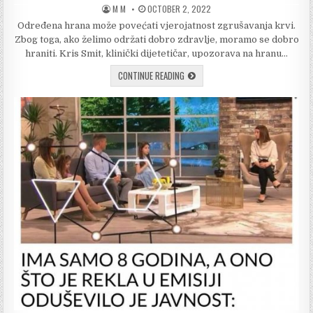
AUTHOR:
PUBLISHED
M M
OCTOBER 2, 2022
DATE:
Određena hrana može povećati vjerojatnost zgrušavanja krvi.
Zbog toga, ako želimo održati dobro zdravlje, moramo se dobro
hraniti. Kris Smit, klinički dijetetičar, upozorava na hranu…
POGLEDAJTE
CONTINUE READING
KOJE
NAMIRNICE
POVECAVAJU
RIZIK
OD
TROMBOZE