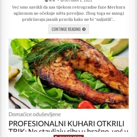
DATE:
Već smo navikli da nas tijekom retrogradne faze Merkura
uglavnom ne očekuje ništa povoljno. Zbog toga se mnogi
pridržavaju jasnih pravila kako ne bi “naljutili”…
SAVJETI
CONTINUE READING
KAKO
DA
PREŽIVITE
RETROGRADNI
MERKUR