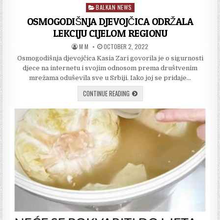
BALKAN NEWS
Posted
in
OSMOGODIŠNJA DJEVOJČICA ODRŽALA
LEKCIJU CIJELOM REGIONU
AUTHOR:
PUBLISHED
M M
OCTOBER 2, 2022
DATE:
Osmogodišnja djevojčica Kasia Zari govorila je o sigurnosti
djece na internetu i svojim odnosom prema društvenim
mrežama oduševila sve u Srbiji. Iako joj se pridaje…
OSMOGODIŠNJA
CONTINUE READING
DJEVOJČICA
ODRŽALA
LEKCIJU
CIJELOM
REGIONU