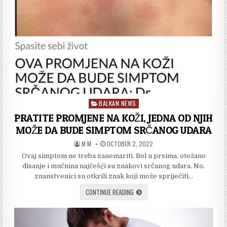
MJESTU
BALKAN NEWS
Posted
in
PRATITE PROMJENE NA KOŽI, JEDNA OD NJIH
MOŽE DA BUDE SIMPTOM SRČANOG UDARA
AUTHOR:
PUBLISHED
M M
OCTOBER 2, 2022
DATE:
Ovaj simptom ne treba zanemariti. Bol u prsima, otežano
disanje i mučnina najčešći su znakovi srčanog udara. No,
znanstvenici su otkrili znak koji može spriječiti…
PRATITE
CONTINUE READING
PROMJENE
NA
KOŽI,
JEDNA
OD