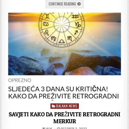
POGLEDAJTE
CONTINUE READING
KOJA
NAMIRNICA
MOZE
BITI
KOBNA
ZA
VAS
BALKAN NEWS
Posted
in
SAVJETI KAKO DA PREŽIVITE RETROGRADNI
MERKUR
AUTHOR:
PUBLISHED
M M
OCTOBER 2, 2022