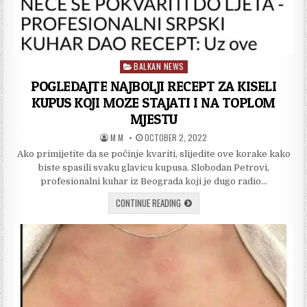
BALKAN NEWS
Posted
in
POGLEDAJTE NAJBOLJI RECEPT ZA KISELI
KUPUS KOJI MOZE STAJATI I NA TOPLOM
MJESTU
AUTHOR:
PUBLISHED
M M
OCTOBER 2, 2022
DATE:
Ako primijetite da se počinje kvariti, slijedite ove korake kako
biste spasili svaku glavicu kupusa. Slobodan Petrovi,
profesionalni kuhar iz Beograda koji je dugo radio…
POGLEDAJTE
CONTINUE READING
NAJBOLJI
RECEPT
ZA
KISELI
KUPUS
KOJI
MOZE
STAJATI
I
NA
TOPLOM