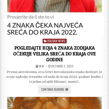
BALKAN NEWS
Posted
in
POGLEDAJTE KOJA 4 ZNAKA ZODIJAKA
OČEKUJE VELIKA SREĆA DO KRAJA OVE
GODINE
AUTHOR:
PUBLISHED
M M
OCTOBER 2, 2022
DATE:
Prema astrolozima, ova četiri horoskopska znaka doživjet će
svoje najbolje trenutke od sada do kraja 2022. godine! Budite i
vi jedan od njih! Blizanci, unatoč…
POGLEDAJTE
CONTINUE READING
KOJA
4
ZNAKA
ZODIJAKA
OČEKUJE
VELIKA