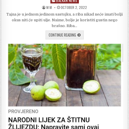
BALKAN NEWS
Posted
in
AUTHOR:
PUBLISHED
M M
OCTOBER 2, 2022
DATE:
Tajna je u jednom jedinom sastojku, a riba nikad neće imati bolji
okus niti će upiti ulje. Naime, bolje je koristiti gustin nego
brašno. Riba…
CONTINUE READING