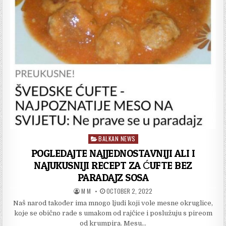
SREĆA
DO
KRAJA
OVE
GODINE
BALKAN NEWS
Posted
in
POGLEDAJTE NAJJEDNOSTAVNIJI ALI I
NAJUKUSNIJI RECEPT ZA ĆUFTE BEZ
PARADAJZ SOSA
AUTHOR:
PUBLISHED
M M
OCTOBER 2, 2022
DATE:
Naš narod također ima mnogo ljudi koji vole mesne okruglice,
koje se obično rade s umakom od rajčice i poslužuju s pireom
od krumpira. Mesu…