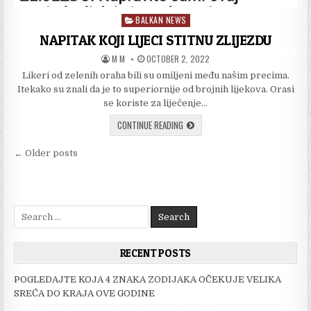
BALKAN NEWS
Posted
in
NAPITAK KOJI LIJECI STITNU ZLIJEZDU
AUTHOR:
PUBLISHED
M M
OCTOBER 2, 2022
DATE:
Likeri od zelenih oraha bili su omiljeni među našim precima.
Itekako su znali da je to superiornije od brojnih lijekova. Orasi
se koriste za liječenje…
NAPITAK
CONTINUE READING
KOJI
LIJECI
Posts
STITNU
← Older posts
ZLIJEZDU
navigation
Search
for:
RECENT POSTS
POGLEDAJTE KOJA 4 ZNAKA ZODIJAKA OČEKUJE VELIKA
SREĆA DO KRAJA OVE GODINE