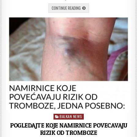
POGLEDAJTE
CONTINUE READING
NAJJEDNOSTAVNIJI
ALI
I
NAJUKUSNIJI
RECEPT
ZA
ĆUFTE
BEZ
PARADAJZ
SOSA
BALKAN NEWS
Posted
in
POGLEDAJTE KOJE NAMIRNICE POVECAVAJU
RIZIK OD TROMBOZE