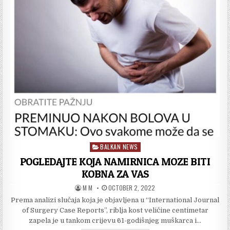
NJIH
MOŽE
DA
BUDE
SIMPTOM
SRČANOG
UDARA
BALKAN NEWS
Posted
in
POGLEDAJTE KOJA NAMIRNICA MOZE BITI
KOBNA ZA VAS
AUTHOR:
PUBLISHED
M M
OCTOBER 2, 2022
DATE:
Prema analizi slučaja koja je objavljena u “International Journal
of Surgery Case Reports”, riblja kost veličine centimetar
zapela je u tankom crijevu 61-godišnjeg muškarca i…