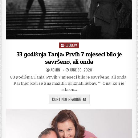
LJUBAV
Posted
in
33 godišnja Tanja: Prvih 7 mjeseci bilo je
savršeno, ali onda
AUTHOR:
PUBLISHED
ADMIN
JUNE 30, 2020
DATE:
33 godišnja Tanja: Prvih 7 mjeseci bilo je savršeno, ali onda
Partner koji se zna maziti i priznati ljubav. “” Onaj koji je
iskren…
33
CONTINUE READING
GODIŠNJA
TANJA:
PRVIH
7
MJESECI
BILO
JE
SAVRŠENO,
ALI