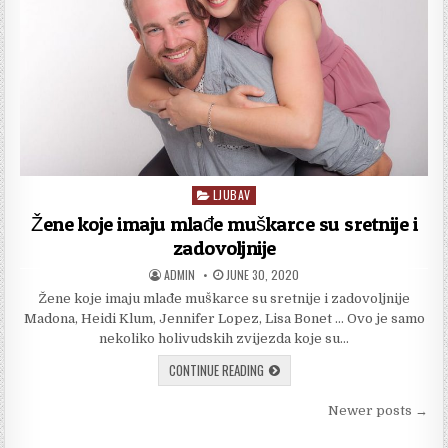
ONDA
LJUBAV
Posted
in
Žene koje imaju mlađe muškarce su sretnije i
zadovoljnije
AUTHOR:
PUBLISHED
ADMIN
JUNE 30, 2020
DATE:
Žene koje imaju mlađe muškarce su sretnije i zadovoljnije
Madona, Heidi Klum, Jennifer Lopez, Lisa Bonet … Ovo je samo
nekoliko holivudskih zvijezda koje su…
ŽENE
CONTINUE READING
KOJE
IMAJU
Posts
MLAĐE
Newer posts →
MUŠKARCE
navigation
SU
SRETNIJE