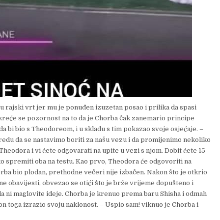
rajski vrt jer mu je ponuđen izuzetan posao i prilika da spasi
 Skreće se pozornost na to da je Chorba čak zanemario principe
a bi bio s Theodoreom, i u skladu s tim pokazao svoje osjećaje. –
edu da se nastavimo boriti za našu vezu i da promijenimo nekoliko
Theodora i vi ćete odgovarati na upite u vezi s njom. Dobit ćete 15
kako spremiti oba na testu. Kao prvo, Theodora će odgovoriti na
orba bio plodan, prethodne večeri nije izbačen. Nakon što je otkrio
ne obavijesti, obvezao se otići što je brže vrijeme dopušteno i
la ni maglovite ideje. Chorba je krenuo prema baru Shisha i odmah
kon toga izrazio svoju naklonost. – Uspio sam! viknuo je Chorba i