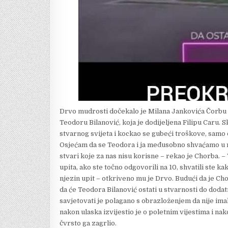
Drvo mudrosti dočekalo je Milana Jankovića Čorbu u 
Teodoru Bilanović, koja je dodijeljena Filipu Caru.
stvarnog svijeta i kockao se gubeći troškove, samo d
Osjećam da se Teodora i ja međusobno shvaćamo u r
stvari koje za nas nisu korisne – rekao je Chorba. – 
upita, ako ste točno odgovorili na 10, shvatili ste 
njezin upit – otkriveno mu je Drvo. Budući da je Ch
da će Teodora Bilanović ostati u stvarnosti do dodat
savjetovati je polagano s obrazloženjem da nije ima
nakon ulaska izvijestio je o poletnim vijestima i na
čvrsto ga zagrlio.