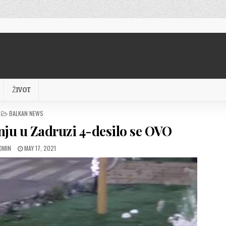
ŽIVOT
POSTED
BALKAN NEWS
IN
nju u Zadruzi 4-desilo se OVO
UTHOR:
PUBLISHED
DMIN
MAY 17, 2021
DATE: