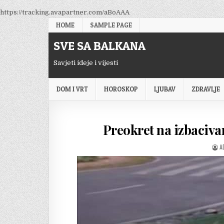
Skip
https://tracking.avapartner.com/aBoAAA
to
HOME
SAMPLE PAGE
content
SVE SA BALKANA
Savjeti ideje i vijesti
DOM I VRT
HOROSKOP
LJUBAV
ZDRAVLJE
Preokret na izbaciva
A
A