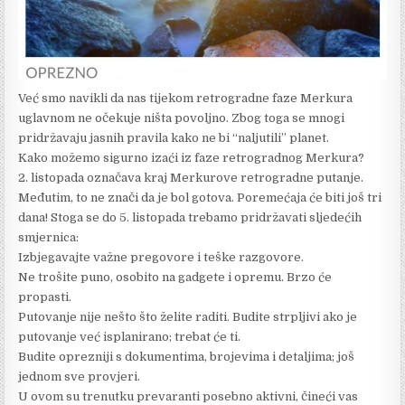
Već smo navikli da nas tijekom retrogradne faze Merkura
uglavnom ne očekuje ništa povoljno. Zbog toga se mnogi
pridržavaju jasnih pravila kako ne bi “naljutili” planet.
Kako možemo sigurno izaći iz faze retrogradnog Merkura?
2. listopada označava kraj Merkurove retrogradne putanje.
Međutim, to ne znači da je bol gotova. Poremećaja će biti još tri
dana! Stoga se do 5. listopada trebamo pridržavati sljedećih
smjernica:
Izbjegavajte važne pregovore i teške razgovore.
Ne trošite puno, osobito na gadgete i opremu. Brzo će
propasti.
Putovanje nije nešto što želite raditi. Budite strpljivi ako je
putovanje već isplanirano; trebat će ti.
Budite oprezniji s dokumentima, brojevima i detaljima; još
jednom sve provjeri.
U ovom su trenutku prevaranti posebno aktivni, čineći vas