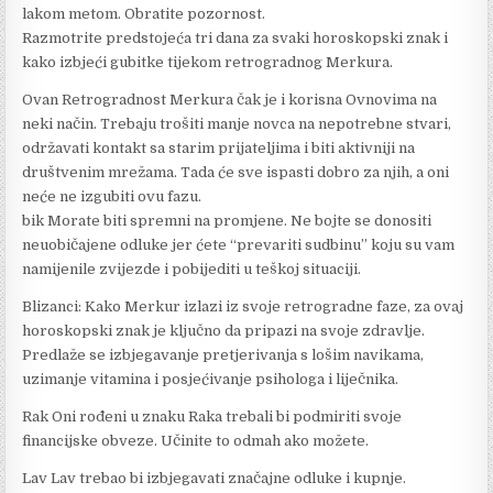
lakom metom. Obratite pozornost.
Razmotrite predstojeća tri dana za svaki horoskopski znak i
kako izbjeći gubitke tijekom retrogradnog Merkura.
Ovan Retrogradnost Merkura čak je i korisna Ovnovima na
neki način. Trebaju trošiti manje novca na nepotrebne stvari,
održavati kontakt sa starim prijateljima i biti aktivniji na
društvenim mrežama. Tada će sve ispasti dobro za njih, a oni
neće ne izgubiti ovu fazu.
bik Morate biti spremni na promjene. Ne bojte se donositi
neuobičajene odluke jer ćete “prevariti sudbinu” koju su vam
namijenile zvijezde i pobijediti u teškoj situaciji.
Blizanci: Kako Merkur izlazi iz svoje retrogradne faze, za ovaj
horoskopski znak je ključno da pripazi na svoje zdravlje.
Predlaže se izbjegavanje pretjerivanja s lošim navikama,
uzimanje vitamina i posjećivanje psihologa i liječnika.
Rak Oni rođeni u znaku Raka trebali bi podmiriti svoje
financijske obveze. Učinite to odmah ako možete.
Lav Lav trebao bi izbjegavati značajne odluke i kupnje.