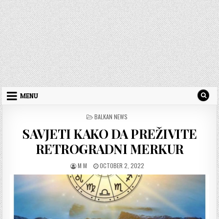
MENU
POSTED
BALKAN NEWS
IN
SAVJETI KAKO DA PREŽIVITE
RETROGRADNI MERKUR
AUTHOR:
PUBLISHED
M M
OCTOBER 2, 2022
DATE: