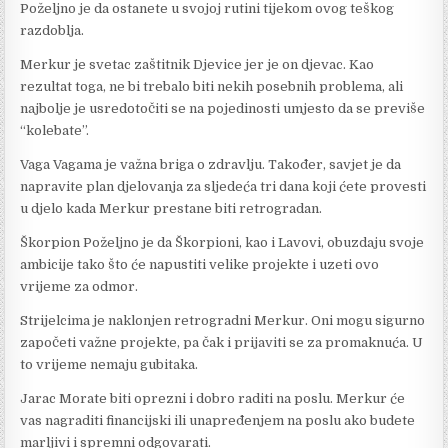
Poželjno je da ostanete u svojoj rutini tijekom ovog teškog
razdoblja.
Merkur je svetac zaštitnik Djevice jer je on djevac. Kao
rezultat toga, ne bi trebalo biti nekih posebnih problema, ali
najbolje je usredotočiti se na pojedinosti umjesto da se previše
“kolebate”.
Vaga Vagama je važna briga o zdravlju. Također, savjet je da
napravite plan djelovanja za sljedeća tri dana koji ćete provesti
u djelo kada Merkur prestane biti retrogradan.
Škorpion Poželjno je da Škorpioni, kao i Lavovi, obuzdaju svoje
ambicije tako što će napustiti velike projekte i uzeti ovo
vrijeme za odmor.
Strijelcima je naklonjen retrogradni Merkur. Oni mogu sigurno
započeti važne projekte, pa čak i prijaviti se za promaknuća. U
to vrijeme nemaju gubitaka.
Jarac Morate biti oprezni i dobro raditi na poslu. Merkur će
vas nagraditi financijski ili unapređenjem na poslu ako budete
marljivi i spremni odgovarati.