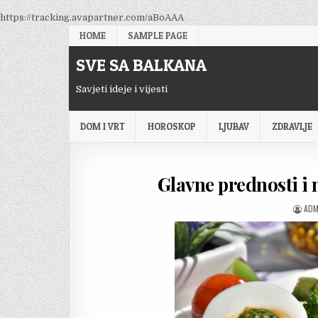
Skip
https://tracking.avapartner.com/aBoAAA
to
HOME
SAMPLE PAGE
content
SVE SA BALKANA
Savjeti ideje i vijesti
DOM I VRT
HOROSKOP
LJUBAV
ZDRAVLJE
Glavne prednosti i
AUT
ADM