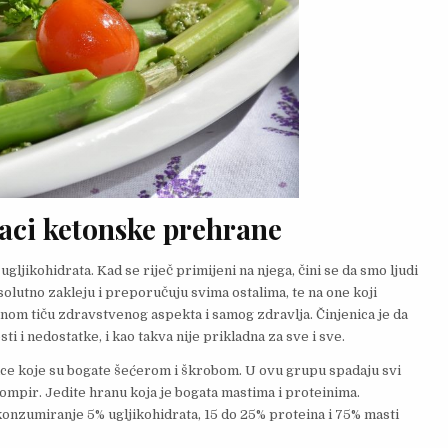
taci ketonske prehrane
ljikohidrata. Kad se riječ primijeni na njega, čini se da smo ljudi
psolutno zakleju i preporučuju svima ostalima, te na one koji
nom tiču ​​zdravstvenog aspekta i samog zdravlja. Činjenica je da
ti i nedostatke, i kao takva nije prikladna za sve i sve.
ice koje su bogate šećerom i škrobom. U ovu grupu spadaju svi
krompir. Jedite hranu koja je bogata mastima i proteinima.
onzumiranje 5% ugljikohidrata, 15 do 25% proteina i 75% masti