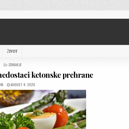
ŽIVOT
POSTED
ZDRAVLJE
IN
 nedostaci ketonske prehrane
HOR:
PUBLISHED
IN
AUGUST 4, 2020
DATE: