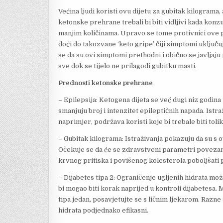
Većina ljudi koristi ovu dijetu za gubitak kilograma,
ketonske prehrane trebali bi biti vidljivi kada kon
manjim količinama. Upravo se tome protivnici ove 
doći do takozvane ‘keto gripe’ čiji simptomi uključu
se da su ovi simptomi prethodni i obično se javljaju 
sve dok se tijelo ne prilagodi gubitku masti.
Prednosti ketonske prehrane
– Epilepsija: Ketogena dijeta se već dugi niz godina
smanjuju broj i intenzitet epileptičnih napada. Istra
naprimjer, podržava koristi koje bi trebale biti to
– Gubitak kilograma: Istraživanja pokazuju da su
Očekuje se da će se zdravstveni parametri povezan
krvnog pritiska i povišenog kolesterola poboljšati
– Dijabetes tipa 2: Ograničenje ugljenih hidrata mož
bi mogao biti korak naprijed u kontroli dijabetesa.
tipa jedan, posavjetujte se s ličnim ljekarom. Razne 
hidrata podjednako efikasni.