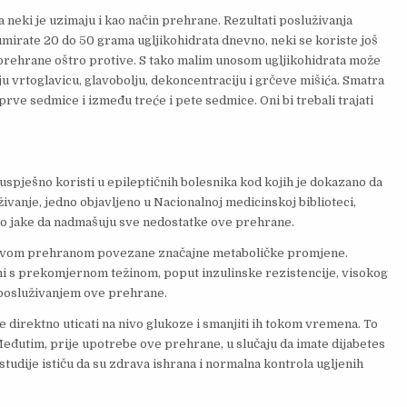
 a neki je uzimaju i kao način prehrane. Rezultati posluživanja
zumirate 20 do 50 grama ugljikohidrata dnevno, neki se koriste još
prehrane oštro protive. S tako malim unosom ugljikohidrata može
ju vrtoglavicu, glavobolju, dekoncentraciju i grčeve mišića. Smatra
prve sedmice i između treće i pete sedmice. Oni bi trebali trajati
 uspješno koristi u epileptičnih bolesnika kod kojih je dokazano da
živanje, jedno objavljeno u Nacionalnoj medicinskoj biblioteci,
liko jake da nadmašuju sve nedostatke ove prehrane.
 s ovom prehranom povezane značajne metaboličke promjene.
i s prekomjernom težinom, poput inzulinske rezistencije, visokog
 posluživanjem ove prehrane.
e direktno uticati na nivo glukoze i smanjiti ih tokom vremena. To
 Međutim, prije upotrebe ove prehrane, u slučaju da imate dijabetes
studije ističu da su zdrava ishrana i normalna kontrola ugljenih