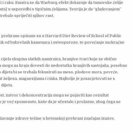
eti i raku. Smatra se da Warburg efekt dokazuje da tumorske ćelije
a) u usporedbi s tipičnim ćelijama. Teorija je da “gladovanjem”
ebalo spriječiti njihov rast.
prehrane opisane su u Harvard Diet Review of School of Public
zik od bubrežnih kamenaca i osteoporoze, te povećanje mokraćne
cijela skupina slatkih namirnica, hranjive tvari koje se obično
ća mogu na kraju dovesti do nedostatka hranjivih sastojaka, posebno
 dijeta bi se trebala fokusirati na meso, plodove mora, povrće,
željeza, magnezijuma i cinka. Najbolje je posavjetovati se s
dijeta.
st, zatvor i dekoncentracija mogu se pojaviti kao rezultat
to je već spomenuto, kaže da je učestalo i prolazno, zbog čega se
žavanje zdrave težine u ketonskoj prehrani značajan izazov,