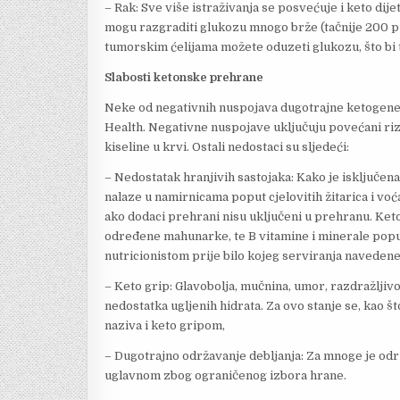
– Rak: Sve više istraživanja se posvećuje i keto dij
mogu razgraditi glukozu mnogo brže (tačnije 200 put
tumorskim ćelijama možete oduzeti glukozu, što bi tr
Slabosti ketonske prehrane
Neke od negativnih nuspojava dugotrajne ketogene 
Health. Negativne nuspojave uključuju povećani ri
kiseline u krvi. Ostali nedostaci su sljedeći:
– Nedostatak hranjivih sastojaka: Kako je isključena 
nalaze u namirnicama poput cjelovitih žitarica i vo
ako dodaci prehrani nisu uključeni u prehranu. Keto
određene mahunarke, te B vitamine i minerale poput 
nutricionistom prije bilo kojeg serviranja navedene 
– Keto grip: Glavobolja, mučnina, umor, razdražljivo
nedostatka ugljenih hidrata. Za ovo stanje se, kao š
naziva i keto gripom,
– Dugotrajno održavanje debljanja: Za mnoge je odr
uglavnom zbog ograničenog izbora hrane.