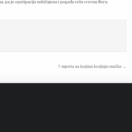
a, pa je opstipacija uobičajena i pogađa celu crevnu floru.
7 mjesta na kojima kraljuju mačke →