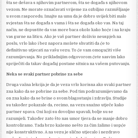
šta se dešava s njihovim partnerom, šta se događa s njihovom
vezom. Ne morate označavati vrijeme za ozbiljno razmišljanje
u svom rasporedu. Imajte na umu da je dobro uvijek biti malo
svjestan šta se događa s vama i šta se događa oko vas. Na taj
način, ne dopustite da vas more baca okolo kako hoće i na kraju
vas gurne na liticu. Ako je vaš partner doživio neuspjeh na
poslu, vrlo lako i bez napora možete shvatiti da će to
definitivno utjecati na vašu vezu. To će vam omogućiti više
razumijevanja. No prikladnijim odgovorom ćete sasvim lako
spriječiti da takav događaj postane sitnica na vašem putovanju.
Neka se svaki partner pobrine za sebe
Druga važna lekcija je da je veza vrlo korisna ako svaki partner
zna kako da se pobrine za sebe. Pod tim podrazumijevamo da
on zna kako da se brine o svom blagostanju i zdravlju. Studije
su također pokazale da, recimo, na vezu snažno utječe kako
partner spava. Oni koji su dovoljno spavali, bolje su se
razumjeli. Također zato što nas umor tjera da se manje dobro
kontroliramo. Tada brzo kažemo nešto za čim žalimo i uopće
nije konstruktivno. A na vezu je slično utjecalo i nezdravo