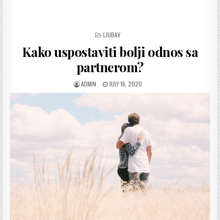
POSTED
LJUBAV
IN
Kako uspostaviti bolji odnos sa
partnerom?
AUTHOR:
PUBLISHED
ADMIN
JULY 16, 2020
DATE: