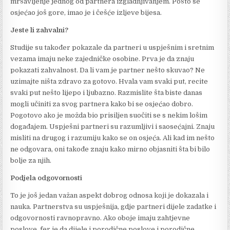
mršavljenje jednog od partnera izgladnjivanjem. Pošto se
osjećao još gore, imao je i češće izljeve bijesa.
Jeste li zahvalni?
Studije su također pokazale da partneri u uspješnim i sretnim
vezama imaju neke zajedničke osobine. Prva je da znaju
pokazati zahvalnost. Da li vam je partner nešto skuvao? Ne
uzimajte ništa zdravo za gotovo. Hvala vam svaki put, recite
svaki put nešto lijepo i ljubazno. Razmislite šta biste danas
mogli učiniti za svog partnera kako bi se osjećao dobro.
Pogotovo ako je možda bio prisiljen suočiti se s nekim lošim
događajem. Uspješni partneri su razumljivi i saosećajni. Znaju
misliti na drugog i razumiju kako se on osjeća. Ali kad im nešto
ne odgovara, oni takođe znaju kako mirno objasniti šta bi bilo
bolje za njih.
Podjela odgovornosti
To je još jedan važan aspekt dobrog odnosa koji je dokazala i
nauka. Partnerstva su uspješnija, gdje partneri dijele zadatke i
odgovornosti ravnopravno. Ako oboje imaju zahtjevne
poslove, fer je da dijele i porodične poslove i porodične