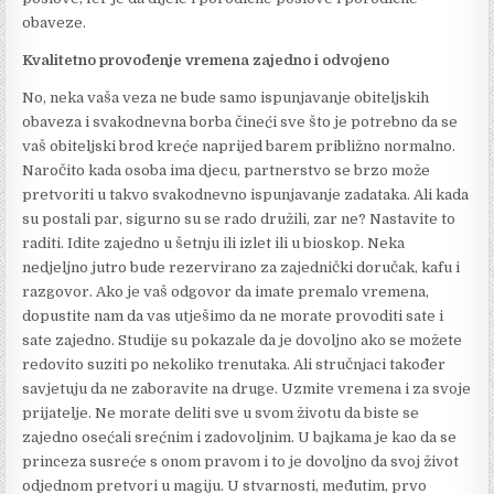
obaveze.
Kvalitetno provođenje vremena zajedno i odvojeno
No, neka vaša veza ne bude samo ispunjavanje obiteljskih
obaveza i svakodnevna borba čineći sve što je potrebno da se
vaš obiteljski brod kreće naprijed barem približno normalno.
Naročito kada osoba ima djecu, partnerstvo se brzo može
pretvoriti u takvo svakodnevno ispunjavanje zadataka. Ali kada
su postali par, sigurno su se rado družili, zar ne? Nastavite to
raditi. Idite zajedno u šetnju ili izlet ili u bioskop. Neka
nedjeljno jutro bude rezervirano za zajednički doručak, kafu i
razgovor. Ako je vaš odgovor da imate premalo vremena,
dopustite nam da vas utješimo da ne morate provoditi sate i
sate zajedno. Studije su pokazale da je dovoljno ako se možete
redovito suziti po nekoliko trenutaka. Ali stručnjaci također
savjetuju da ne zaboravite na druge. Uzmite vremena i za svoje
prijatelje. Ne morate deliti sve u svom životu da biste se
zajedno osećali srećnim i zadovoljnim. U bajkama je kao da se
princeza susreće s onom pravom i to je dovoljno da svoj život
odjednom pretvori u magiju. U stvarnosti, međutim, prvo