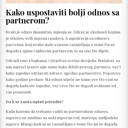
Kako uspostaviti bolji odnos sa
partnerom?
Svaki je odnos dinamičan, mijenja se. Odraz je okolnosti kojima
je izložen, svih uspona i padova. A najzdraviji su odnosi s
parovima, koji svako malo svjesno razmišljaju o tome šta se
događa s njima i njihovim partnerom, te na ono što dijele.
Odrasli smo s bajkama: i živjeli su sretno dovijeka. Nažalost, za
nas najveći izazov nije samo kako dobiti pravog partnera, već i
kako zajedno održavati zdravo, ugodno partnerstvo. Pogotovo
kako godine prolaze. Na odnos utječe ne samo sve što vam se
događa kada ste zajedno, već i sve što se dogodi svakome od
vas ponaosob.
Da li se zaista isplati potruditi?
Kada kažemo da trebamo raditi na partnerskom odnosu,
zapravo ne mislimo na neki naporan rad, mučenja, nadljudske
napore. Mnogi ljudi ni ne razmišljaju o tome što im se događa,