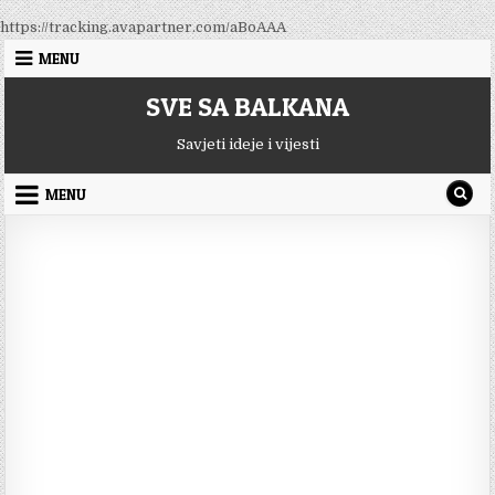
Skip
https://tracking.avapartner.com/aBoAAA
to
MENU
content
SVE SA BALKANA
Savjeti ideje i vijesti
MENU