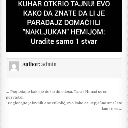
Author:
admin
Post
← Pogledajte kako je došlo do udesa, Tara i Nenad su se
navigation
posvađali
Pogledajte jelovnik Ane Nikolić, evo kako da uspješno smršate
kao i ona →