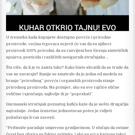
U trenutku kada kupujete dostupno povrće i prirodne
proizvode, većina trgovaca uvjerit će vas da su njihovi
proizvodi 100% prirodni, da su razvijeni bez širenja sintetičkih
spojeva, pesticida i različitih nesigurnih stručnjaka …
Šta više, da li je to zaista tako? Kako biste shvatili da se trude da
vas ne zavaraju? Ranije se smatralo da je jedan od modela za
branje “prirodnog” povrća i organskih proizvoda stanje
prirodnog proizvoda. Na primjer, ako su sve rajčice slične
veličine i sjenčanja, najbolje ih je “poprskati”.
Gurmanski stručnjak poznatog kafića kaže da je nešto drugačije
najvažnije. Jedan izuzetno jednostavan potez je vidjeti
pokušavaju li vas zavesti.
“Pritisnite paradajz umjereno grmljavinom. U slučaju da ostane
čvrst bez obzira na faktor pritiska, i ako su svi u kartonu takvi