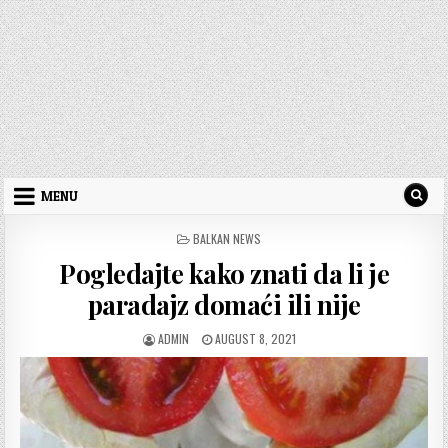
MENU
POSTED
BALKAN NEWS
IN
Pogledajte kako znati da li je
paradajz domaći ili nije
AUTHOR:
PUBLISHED
ADMIN
AUGUST 8, 2021
DATE: